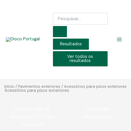
Skip
to
Search
content
...
Resultados
Ver todos os
resultados
Início
/
Pavimentos exteriores
/ Acessórios para pisos exteriores
Acessórios para pisos exteriores
Cubo de clips de
Degrau de
fixação em PVC com
acabamento
parafusos