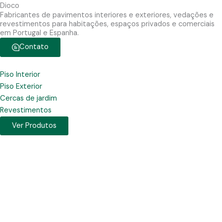
Dioco
Fabricantes de pavimentos interiores e exteriores, vedações e
revestimentos para habitações, espaços privados e comerciais
em Portugal e Espanha.
Contato
Piso Interior
Piso Exterior
Cercas de jardim
Revestimentos
Ver Produtos
P
l
a
y
V
i