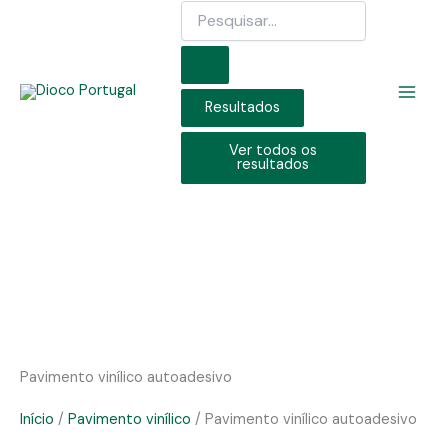
Search
Skip
...
to
content
Resultados
Ver todos os
resultados
Pavimento vinílico autoadesivo
Início
/
Pavimento vinílico
/ Pavimento vinílico autoadesivo