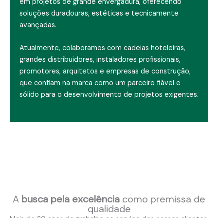
em projetos de grande envergadura, oferecendo
soluções duradouras, estéticas e tecnicamente
avançadas.
Atualmente, colaboramos com cadeias hoteleiras,
grandes distribuidores, instaladores profissionais,
promotores, arquitetos e empresas de construção,
que confiam na marca como um parceiro fiável e
sólido para o desenvolvimento de projetos exigentes.
A
busca pela excelência
como premissa de
qualidade