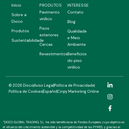
Início
PRODUTOS
INTERESSE
Pavimento
Contato
Sobre a
vinílico
Dioco
Blog
Pisos
Produtos
Qualidade
exteriores
e Meio
Sustentabilidade
Cercas
Ambiente
Revestimentos
Benefícios
do piso
vinílico
L
I
F
© 2026 Dioco
Aviso Legal
Política de Privacidade
i
n
a
Política de Cookies
Español
Cinpy Marketing Online
n
s
c
k
t
e
e
a
b
d
g
o
i
r
o
n
a
k
“DIOCO GLOBAL TRADING, S.L. ha sido beneficiaria de Fondos Europeos, cuyo objetivo es
-
m
-
el refuerzo del crecimiento sostenible y la competitividad de las PYMES, y gracias al