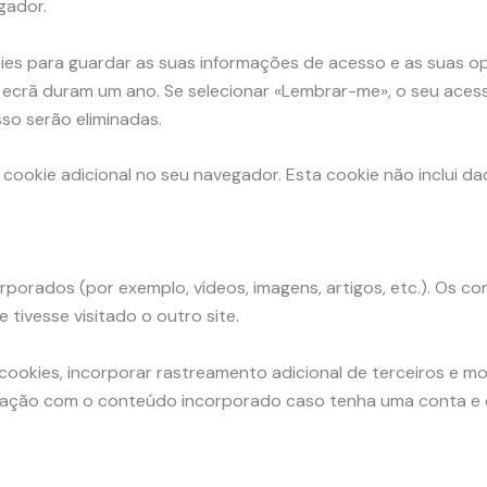
gador.
kies para guardar as suas informações de acesso e as suas op
 ecrã duram um ano. Se selecionar «Lembrar-me», o seu ace
so serão eliminadas.
 cookie adicional no seu navegador. Esta cookie não inclui da
orporados (por exemplo, vídeos, imagens, artigos, etc.). Os
tivesse visitado o outro site.
r cookies, incorporar rastreamento adicional de terceiros e 
eração com o conteúdo incorporado caso tenha uma conta e es