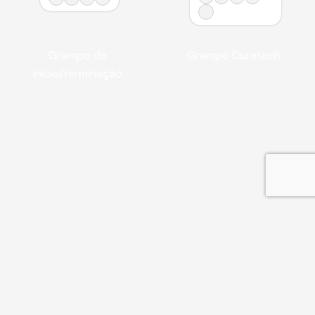
Grampo de
Grampo Duratech
início/terminação