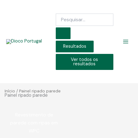
Skip
to
Search
content
...
Resultados
Ver todos os
resultados
Início
/ Painel ripado parede
Painel ripado parede
Revestimento de
parede com ripas em
WPC