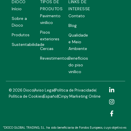
DIOCO
TIPOS DE
LINKS DE
Início
PRODUTOS
INTERESSE
Pavimento
Contato
Sobre a
vinílico
Dioco
Blog
Pisos
Produtos
Qualidade
exteriores
e Meio
Sustentabilidade
Cercas
Ambiente
Revestimentos
Benefícios
do piso
vinílico
L
I
F
© 2026 Dioco
Aviso Legal
Política de Privacidade
i
n
a
Política de Cookies
Español
Cinpy Marketing Online
n
s
c
k
t
e
e
a
b
d
g
o
i
r
o
n
a
k
“DIOCO GLOBAL TRADING, S.L. ha sido beneficiaria de Fondos Europeos, cuyo objetivo es