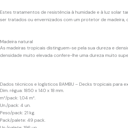
Estes tratamentos de resistência à humidade e à luz solar
ser tratados ou envernizados com um protetor de madeira, 
Madeira natural
As madeiras tropicais distinguem-se pela sua dureza e densi
densidade muito elevada confere-lhe uma dureza muito super
Dados técnicos e logísticos BAMBU – Decks tropicais para ex
Dim. régua: 1850 x 140 x 18 mm.
m²/pack: 1,04 m².
Un./pack: 4 un.
Peso/pack: 21 kg.
Pack/palete: 49 pack.
Un./palete: 196 un.