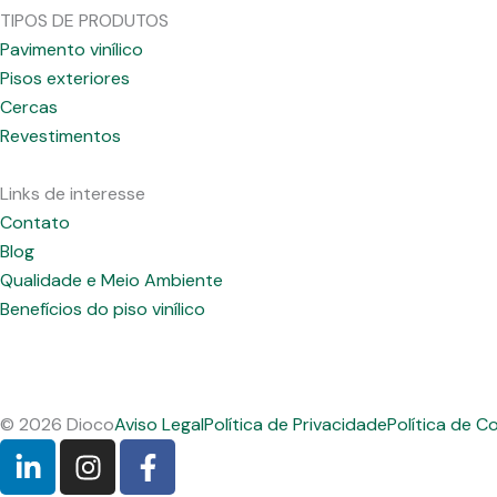
TIPOS DE PRODUTOS
Pavimento vinílico
Pisos exteriores
Cercas
Revestimentos
Links de interesse
Contato
Blog
Qualidade e Meio Ambiente
Benefícios do piso vinílico
© 2026 Dioco
Aviso Legal
Política de Privacidade
Política de C
L
I
F
i
n
a