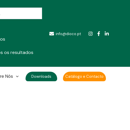
info@dioco.pt
dos
s os resultados
re Nós
Downloads
Catálogo e Contacto