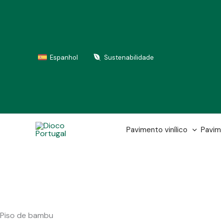
Skip
to
content
Espanhol
Sustenabilidade
Pavimento vinílico
Pavim
Piso de bambu