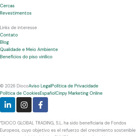
Cercas
Revestimentos
Links de interesse
Contato
Blog
Qualidade e Meio Ambiente
Benefícios do piso vinílico
© 2026 Dioco
Aviso Legal
Política de Privacidade
Política de Cookies
Español
Cinpy Marketing Online
L
I
F
i
n
a
n
s
c
k
t
e
“DIOCO GLOBAL TRADING, S.L. ha sido beneficiaria de Fondos
e
a
b
Europeos, cuyo objetivo es el refuerzo del crecimiento sostenible