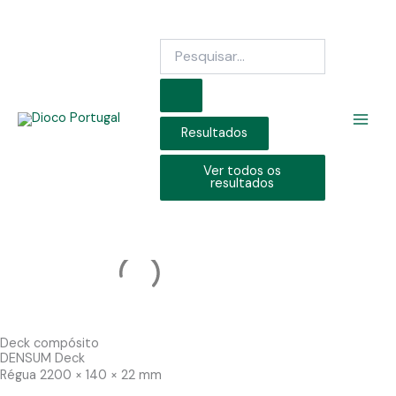
Skip
to
Search
content
...
Resultados
Ver todos os
resultados
Deck compósito
DENSUM Deck
Régua 2200 × 140 × 22 mm