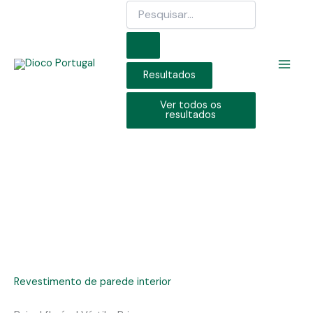
Search
Skip
...
to
content
Resultados
Ver todos os
resultados
Revestimento de parede interior