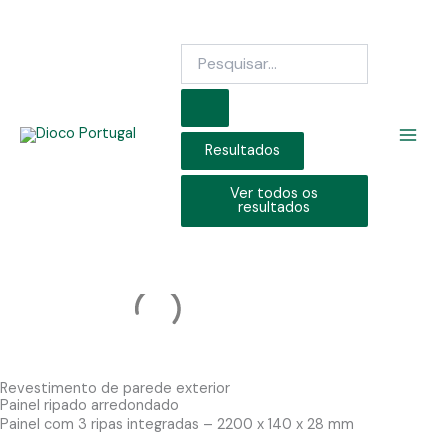
Skip
to
Search
content
...
Resultados
Ver todos os
resultados
Revestimento de parede exterior
Painel ripado arredondado
Painel com 3 ripas integradas – 2200 x 140 x 28 mm