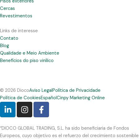
Pisos exteriores
Cercas
Revestimentos
Links de interesse
Contato
Blog
Qualidade e Meio Ambiente
Benefícios do piso vinílico
© 2026 Dioco
Aviso Legal
Política de Privacidade
Política de Cookies
Español
Cinpy Marketing Online
L
I
F
i
n
a
n
s
c
k
t
e
“DIOCO GLOBAL TRADING, S.L. ha sido beneficiaria de Fondos
e
a
b
Europeos, cuyo objetivo es el refuerzo del crecimiento sostenible