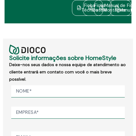
Ficha
Ficha
Manual de
Fich
Técnica
Dossiê
Montagem
Manute
Solicite informações sobre HomeStyle
Deixe-nos seus dados e nossa equipe de atendimento ao
cliente entrará em contato com você o mais breve
possível.