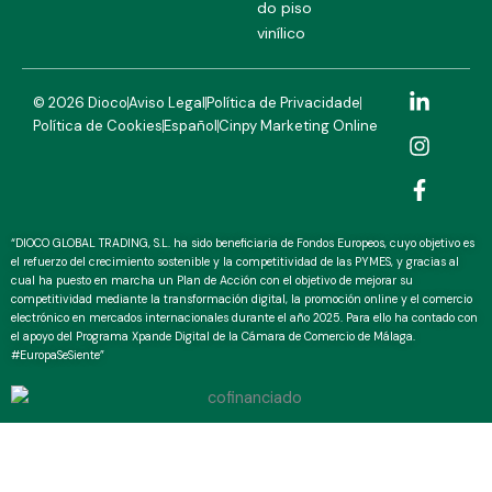
do piso
vinílico
L
I
F
© 2026 Dioco
Aviso Legal
Política de Privacidade
i
n
a
Política de Cookies
Español
Cinpy Marketing Online
n
s
c
k
t
e
e
a
b
d
g
o
i
r
o
n
a
k
“DIOCO GLOBAL TRADING, S.L. ha sido beneficiaria de Fondos Europeos, cuyo objetivo es
-
m
-
el refuerzo del crecimiento sostenible y la competitividad de las PYMES, y gracias al
cual ha puesto en marcha un Plan de Acción con el objetivo de mejorar su
i
f
competitividad mediante la transformación digital, la promoción online y el comercio
n
electrónico en mercados internacionales durante el año 2025. Para ello ha contado con
el apoyo del Programa Xpande Digital de la Cámara de Comercio de Málaga.
#EuropaSeSiente”