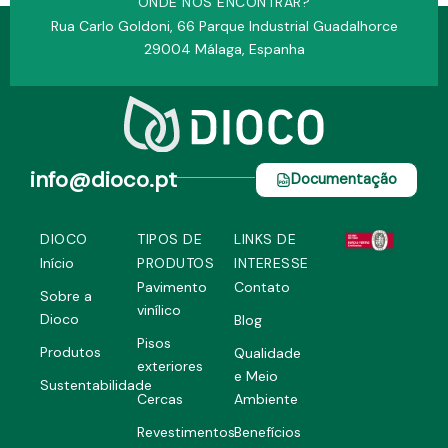
ONDE NOS ENCONTRAR?
Rua Carlo Goldoni, 66 Parque Industrial Guadalhorce
29004 Málaga, Espanha
info@dioco.pt
Documentação
DIOCO
TIPOS DE
LINKS DE
Início
PRODUTOS
INTERESSE
Pavimento
Contato
Sobre a
vinílico
Dioco
Blog
Pisos
Produtos
Qualidade
exteriores
e Meio
Sustentabilidade
Cercas
Ambiente
Revestimentos
Benefícios