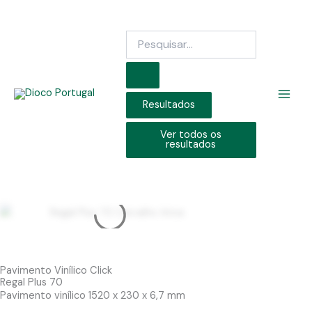
Skip
to
Search
content
...
Resultados
Ver todos os
resultados
Pavimento Vinílico Click
Regal Plus 70
Pavimento vinílico 1520 x 230 x 6,7 mm