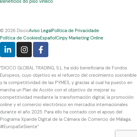
Benefícios do piso vinílico
© 2026 Dioco
Aviso Legal
Política de Privacidade
Política de Cookies
Español
Cinpy Marketing Online
L
I
F
i
n
a
n
s
c
k
t
e
“DIOCO GLOBAL TRADING, S.L. ha sido beneficiaria de Fondos
e
a
b
Europeos, cuyo objetivo es el refuerzo del crecimiento sostenible
d
g
o
y la competitividad de las PYMES, y gracias al cual ha puesto en
i
r
o
marcha un Plan de Acción con el objetivo de mejorar su
n
a
k
competitividad mediante la transformación digital, la promoción
-
m
-
online y el comercio electrónico en mercados internacionales
durante el año 2025. Para ello ha contado con el apoyo del
i
f
Programa Xpande Digital de la Cámara de Comercio de Málaga.
n
#EuropaSeSiente”