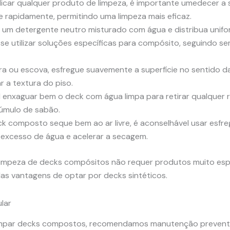
icar qualquer produto de limpeza, é importante umedecer a s
 rapidamente, permitindo uma limpeza mais eficaz.
 um detergente neutro misturado com água e distribua unif
se utilizar soluções específicas para compósito, seguindo s
 ou escova, esfregue suavemente a superfície no sentido das 
r a textura do piso.
 enxaguar bem o deck com água limpa para retirar qualquer 
úmulo de sabão.
 composto seque bem ao ar livre, é aconselhável usar esfr
o excesso de água e acelerar a secagem.
impeza de decks compósitos não requer produtos muito esp
as vantagens de optar por decks sintéticos.
lar
impar decks compostos, recomendamos manutenção preventi