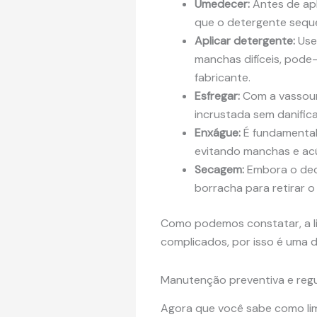
Umedecer:
Antes de apl
que o detergente seque
Aplicar detergente:
Use
manchas difíceis, pode-
fabricante.
Esfregar:
Com a vassoura
incrustada sem danifica
Enxágue:
É fundamental
evitando manchas e ac
Secagem:
Embora o deck
borracha para retirar 
Como podemos constatar, a l
complicados, por isso é uma d
Manutenção preventiva e regu
Agora que você sabe como l