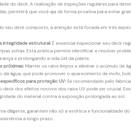
ade do deck. A realização de inspeções regulares para detec
das, permitirá que você aja de forma proativa para evitar gra
 do seu deck composto, a atenção está focada em três aspect
a integridade estrutural:
É essencial inspecionar seu deck reg
ipas soltas. Esta prática permite identificar e resolver pro
rança e prolongando a vida útil da palete.
s próximas:
Manter os ralos limpos e eliminar o acúmulo de á
o da água, que pode promover o aparecimento de mofo, bolor
específicos para proteção UV:
Se recomendado pelo fabrican
o deck dos efeitos nocivos dos raios UV pode ser crucial. Es
egridade do material contra a exposição prolongada ao sol.
rma diligente, garantem não só a estética e funcionalidade d
esistência a longo prazo.