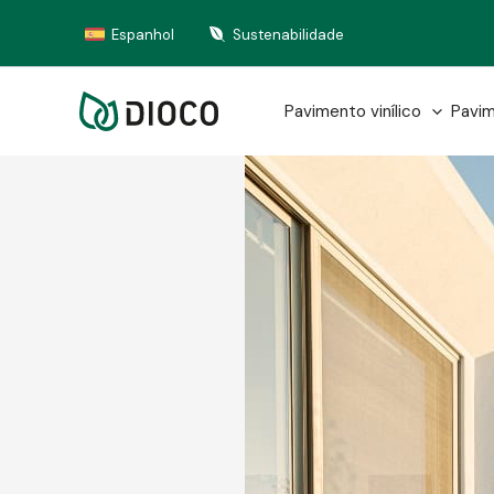
Skip
Espanhol
Sustenabilidade
to
content
Pavimento vinílico
Pavim