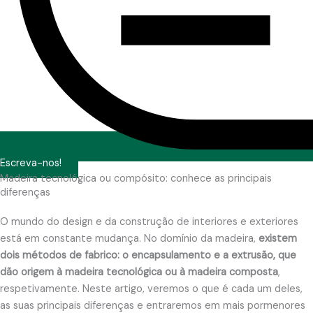
Escreva-nos!
Madeira tecnológica ou compósito: conhece as principais
diferenças
O mundo do design e da construção de interiores e exteriores
está em constante mudança. No domínio da madeira,
existem
dois métodos de fabrico: o encapsulamento e a extrusão, que
dão origem à madeira tecnológica ou à madeira composta
,
respetivamente. Neste artigo, veremos o que é cada um deles,
as suas principais diferenças e entraremos em mais pormenores