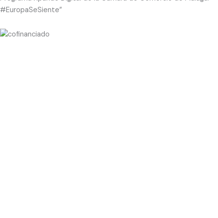
#EuropaSeSiente”