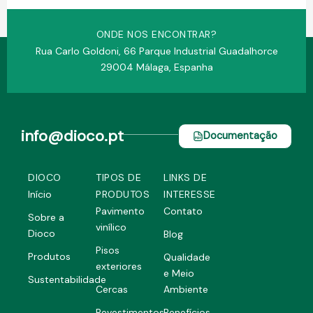
ONDE NOS ENCONTRAR?
Rua Carlo Goldoni, 66 Parque Industrial Guadalhorce
29004 Málaga, Espanha
info@dioco.pt
Documentação
DIOCO
TIPOS DE
LINKS DE
Início
PRODUTOS
INTERESSE
Pavimento
Contato
Sobre a
vinílico
Dioco
Blog
Pisos
Produtos
Qualidade
exteriores
e Meio
Sustentabilidade
Cercas
Ambiente
Revestimentos
Benefícios