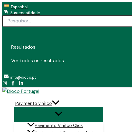
Search
Skip
Espanhol
...
to
Sustenabilidade
content
Resultados
Ver todos os resultados
info@dioco.pt
Pavimento vinílico
Pavimento Vinílico Click