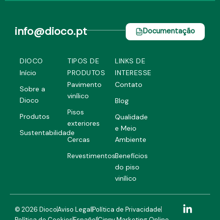
info@dioco.pt
Documentação
DIOCO
TIPOS DE
LINKS DE
Início
PRODUTOS
INTERESSE
Pavimento
Contato
Sobre a
vinílico
Dioco
Blog
Pisos
Produtos
Qualidade
exteriores
e Meio
Sustentabilidade
Cercas
Ambiente
Revestimentos
Benefícios
do piso
vinílico
L
I
F
© 2026 Dioco
Aviso Legal
Política de Privacidade
i
n
a
Política de Cookies
Español
Cinpy Marketing Online