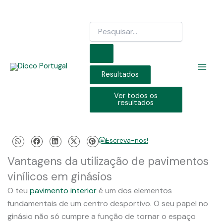
Skip
to
Search
content
...
Resultados
Ver todos os
resultados
Escreva-nos!
Vantagens da utilização de pavimentos
vinílicos em ginásios
O teu
pavimento interior
é um dos elementos
fundamentais de um centro desportivo. O seu papel no
ginásio não só cumpre a função de tornar o espaço