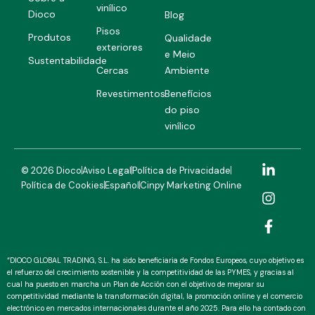
vinílico
Dioco
Blog
Pisos
Produtos
Qualidade
exteriores
e Meio
Sustentabilidade
Cercas
Ambiente
Revestimentos
Benefícios
do piso
vinílico
L
I
F
© 2026 Dioco
Aviso Legal
Política de Privacidade
i
n
a
Política de Cookies
Español
Cinpy Marketing Online
n
s
c
k
t
e
e
a
b
d
g
o
i
r
o
n
a
k
“DIOCO GLOBAL TRADING, S.L. ha sido beneficiaria de Fondos Europeos, cuyo objetivo es
-
m
-
el refuerzo del crecimiento sostenible y la competitividad de las PYMES, y gracias al
cual ha puesto en marcha un Plan de Acción con el objetivo de mejorar su
i
f
competitividad mediante la transformación digital, la promoción online y el comercio
n
electrónico en mercados internacionales durante el año 2025. Para ello ha contado con