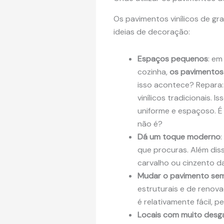
Os pavimentos vinílicos de g
ideias de decoração:
Espaços pequenos
: e
cozinha,
os pavimentos
isso acontece? Repara:
vinílicos tradicionais. I
uniforme e espaçoso. É
não é?
Dá um toque moderno
que procuras. Além dis
carvalho ou cinzento da
Mudar o pavimento sem
estruturais e de renova
é relativamente fácil, 
Locais com muito desg