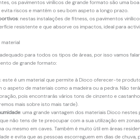
ntes, os pavimentos vinílicos de grande formato são uma boa
e evita riscos e mantém o seu bom aspeto a longo prazo.
portivos
: nestas instalações de fitness, os pavimentos viníli
ície resistente e que absorve os impactos, ideal para activi
 material
dequado para todos os tipos de áreas, por isso vamos falar-
mento de grande formato:
s
: este é um material que permite à Dioco oferecer-te produt
am o aspeto de materiais como a madeira ou a pedra. Não terá
ração, pois encontrarás vários tons de cinzento e castanho 
remos mais sobre isto mais tarde).
 humidade
: uma grande vantagem dos materiais Dioco nestes 
 que não tens de te preocupar com a sua utilização em zona
ha ou mesmo em caves. Também é muito útil em áreas residenc
ade e evita que as pessoas escorreguem em dias de chuva, 