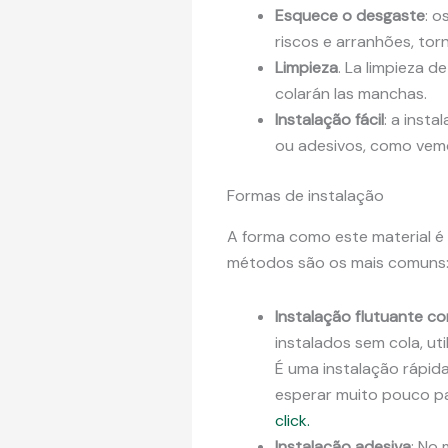
Esquece o desgaste
: o
riscos e arranhões, to
Limpieza
. La limpieza d
colarán las manchas.
Instalação fácil
: a inst
ou adesivos, como vem
Formas de instalação
A forma como este material é 
métodos são os mais comuns
Instalação flutuante co
instalados sem cola, ut
É uma instalação rápi
esperar muito pouco pa
click.
Instalação adesiva
: No