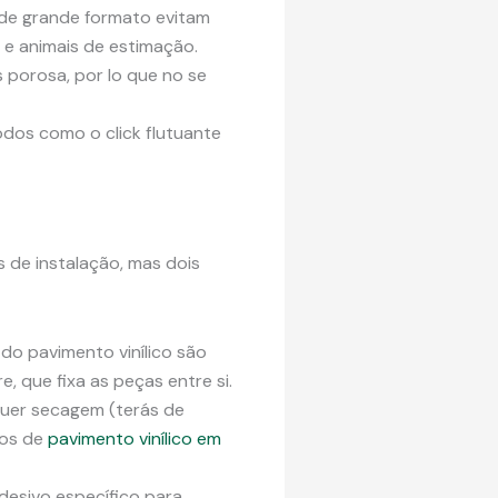
o de grande formato evitam
 e animais de estimação.
s porosa, por lo que no se
odos como o click flutuante
 de instalação, mas dois
 do pavimento vinílico são
, que fixa as peças entre si.
quer secagem (terás de
tos de
pavimento vinílico em
desivo específico para