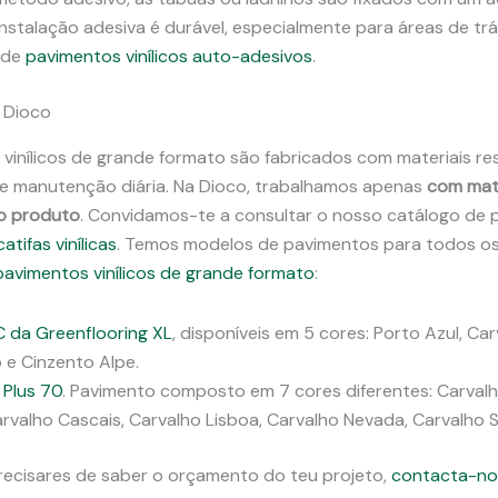
 instalação adesiva é durável, especialmente para áreas de t
 de
pavimentos vinílicos auto-adesivos
.
 Dioco
 vinílicos de grande formato são fabricados com materiais r
a e manutenção diária. Na Dioco, trabalhamos apenas
com mate
do produto
. Convidamos-te a consultar o nosso catálogo de pa
catifas vinílicas
. Temos modelos de pavimentos para todos os 
pavimentos vinílicos de grande formato
:
C da Greenflooring XL
, disponíveis em 5 cores: Porto Azul, Ca
 e Cinzento Alpe.
 Plus 70
. Pavimento composto em 7 cores diferentes: Carvalh
Carvalho Cascais, Carvalho Lisboa, Carvalho Nevada, Carvalho
precisares de saber o orçamento do teu projeto,
contacta-no