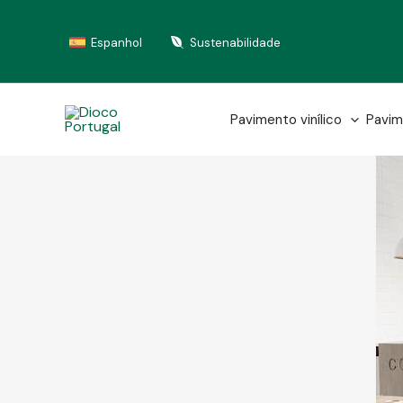
Skip
to
Espanhol
Sustenabilidade
content
Pavimento vinílico
Pavim