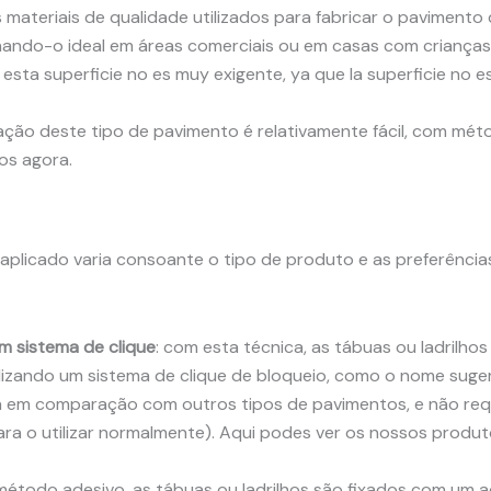
s materiais de qualidade utilizados para fabricar o paviment
rnando-o ideal em áreas comerciais ou em casas com crianças
e esta superficie no es muy exigente, ya que la superficie no e
alação deste tipo de pavimento é relativamente fácil, com mét
os agora.
aplicado varia consoante o tipo de produto e as preferências
:
m sistema de clique
: com esta técnica, as tábuas ou ladrilhos
ilizando um sistema de clique de bloqueio, como o nome sugere
da em comparação com outros tipos de pavimentos, e não re
ra o utilizar normalmente). Aqui podes ver os nossos produ
 método adesivo, as tábuas ou ladrilhos são fixados com um a