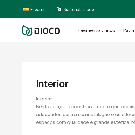
Skip
Espanhol
Sustenabilidade
to
content
Pavimento vinílico
Pavim
Interior
Interior
Nesta secção, encontrará tudo o que precisa
adequados para a sua instalação e os diferent
espaços com qualidade e grande estética.
Ma